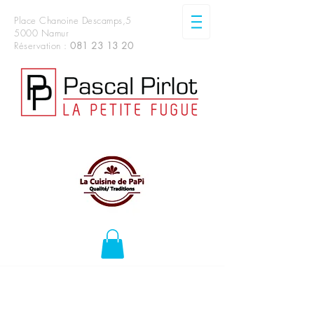
Place Chanoine Descamps,5
5000 Namur
Réservation :
081 23 13 20