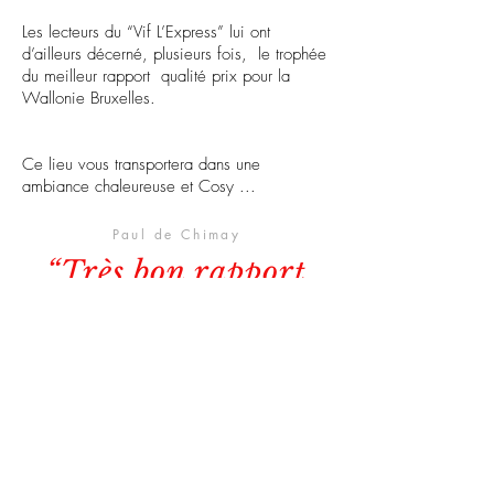
Les lecteurs du “Vif L’Express” lui ont
d’ailleurs décerné, plusieurs fois, le trophée
du meilleur rapport qualité prix pour la
Wallonie Bruxelles.
Ce lieu vous transportera dans une
ambiance chaleureuse et Cosy ...
Paul de Chimay
“Très bon rapport
qualité-prix, cuisine
raffinée et
excellente. Déco
sobre et soigné
A recommander et à